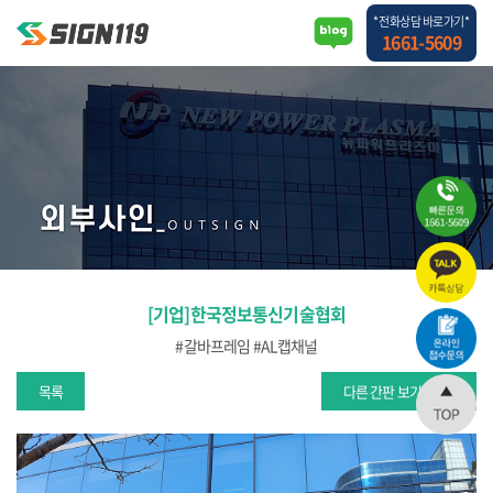
*전화상담 바로가기*
1661-5609
[기업]한국정보통신기술협회
#갈바프레임 #AL캡채널
목록
다른 간판 보기