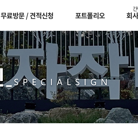
간
무료방문 / 견적신청
포트폴리오
회