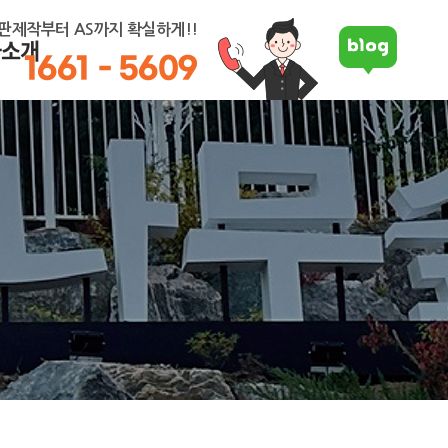
판제작부터 AS까지 확실하게!!
사소개
1661 - 5609